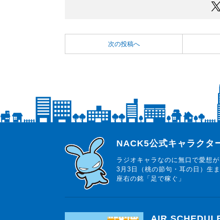
次の投稿へ
らじっと君
NACK5公式キャラク
ラジオキャラなのに無口で愛想が
3月3日（桃の節句・耳の日）生
座右の銘「足で稼ぐ」
AIR SCHEDUL