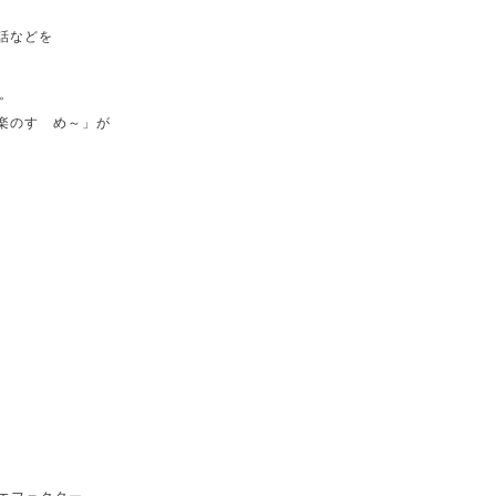
、
話などを
。
楽のすゝめ～」が