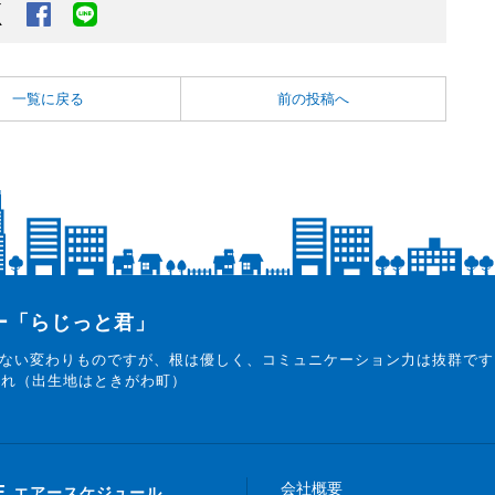
Twitter
Facebook
LINEでシェアするボタン
一覧に戻る
前の投稿へ
ター「らじっと君」
ない変わりものですが、根は優しく、コミュニケーション力は抜群です
まれ（出生地はときがわ町）
会社概要
E
エアースケジュール