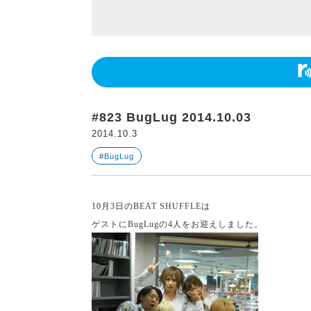
#823 BugLug 2014.10.03
2014.10.3
#BugLug
10
月
3
日の
BEAT SHUFFLE
は
ゲストに
BugLug
の
4
人をお迎えしました。