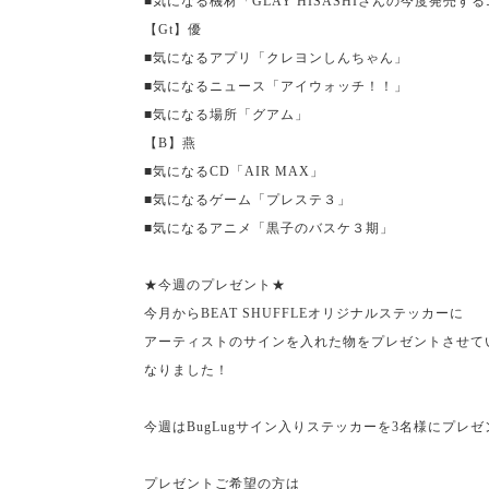
■気になる機材「
GLAY HISASHI
さんの今度発売する
【
Gt
】優
■気になるアプリ「クレヨンしんちゃん」
■気になるニュース「アイウォッチ！！」
■気になる場所「グアム」
【
B
】燕
■気になる
CD
「
AIR MAX
」
■気になるゲーム「プレステ３」
■気になるアニメ「黒子のバスケ３期」
★今週のプレゼント★
今月から
BEAT SHUFFLE
オリジナルステッカーに
アーティストのサインを入れた物をプレゼントさせて
なりました！
今週は
BugLug
サイン入りステッカーを
3
名様にプレゼ
プレゼントご希望の方は