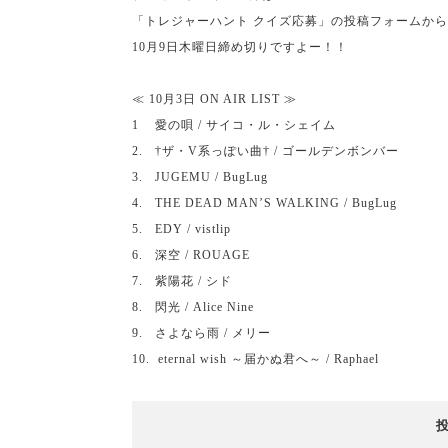
「トレジャーハント クイズ応募」の投稿フォームか
10
月
9
日木曜日締め切りですよー！！
≪
10
月
3
日
ON AIR LIST
≫
1
愛の唄
/
サイコ・ル・シェイム
2.
†ザ・
V
系っぽい曲†
/
ゴールデンボンバー
3. JUGEMU / BugLug
4. THE DEAD MAN
’
S WALKING / BugLug
5. EDY / vistlip
6.
深空
/ ROUAGE
7.
紫陽花
/
シド
8.
閃光
/ Alice Nine
9.
さよなら雨
/
メリー
10.
eternal wish
～届かぬ君へ～
/ Raphael