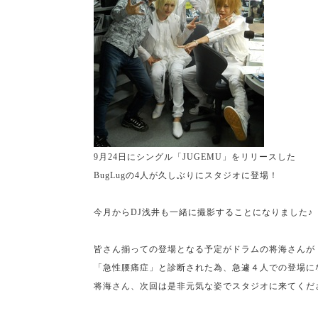
9
月
24
日にシングル「
JUGEMU
」をリリースした
BugLug
の
4
人が久しぶりにスタジオに登場！
今月から
DJ
浅井も一緒に撮影することになりました♪
皆さん揃っての登場となる予定がドラムの将海さんが
「急性腰痛症」と診断された為、急遽４人での登場に
将海さん、次回は是非元気な姿でスタジオに来てくだ