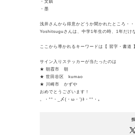
・文鎮
・墨
浅井さんから得意かどうか聞かれたところ・・
Yoshitsuguさんは、中学1年生の時、1年
ここから導かれるキーワードは【 習字・書道 
サイン入りステッカーが当たったのは
★ 朝霞市 朝
★ 世田谷区 kumao
★ 川崎市 かずや
おめでとうございます！
。・°°・_〆(・ω・’)ﾈ・°°・。