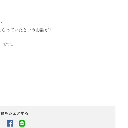
・
だけならっていたというお話が！
】です。
投稿をシェアする
Twitter
Facebook
LINEでシェアするボタン