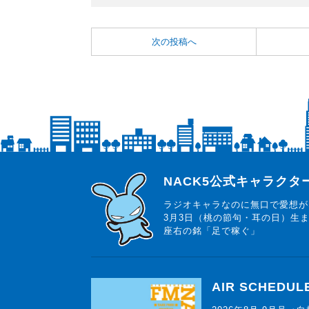
次の投稿へ
らじっと君
NACK5公式キャラク
ラジオキャラなのに無口で愛想が
3月3日（桃の節句・耳の日）生
座右の銘「足で稼ぐ」
AIR SCHEDUL