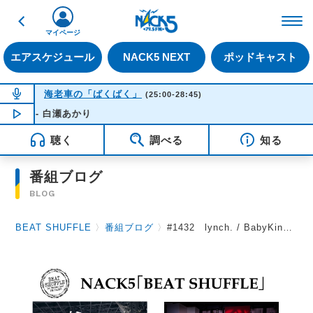
戻る
FM NACK5 79.5MHz（
マイページ
エアスケジュール
NACK5 NEXT
ポッドキャスト
NOW ON AIR
海老車の「ばくばく」
(25:00-28:45)
- 白瀬あかり
NOW PLAYING
04:31
聴く
調べる
知る
番組ブログ
BLOG
BEAT SHUFFLE
〉
番組ブログ
〉
#1432 lynch. / BabyKingdom 2026.7.3