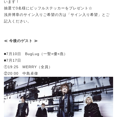
います！
抽選で3名様にビッフルステッカーをプレゼント☆
浅井博章のサイン入りご希望の方は「サイン入り希望」とご
記入ください。
≪ 今後のゲスト ≫
■7月10日 BugLug（一聖×優×燕）
■7月17日
①19:25 MERRY（全員）
②20:00 中島卓偉