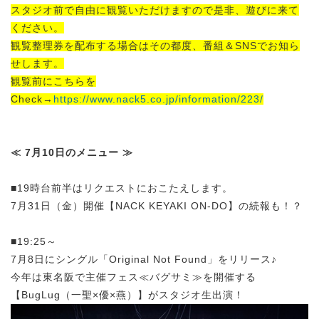
スタジオ前で自由に観覧いただけますので是非、遊びに来て
ください。
観覧整理券を配布する場合はその都度、番組＆SNSでお知ら
せします。
観覧前にこちらを
Check→
https://www.nack5.co.jp/information/223/
≪ 7月10日のメニュー ≫
■19時台前半はリクエストにおこたえします。
7月31日（金）開催【NACK KEYAKI ON-DO】の続報も！？
■19:25～
7月8日にシングル「Original Not Found」をリリース♪
今年は東名阪で主催フェス≪バグサミ≫を開催する
【BugLug（一聖×優×燕）】がスタジオ生出演！