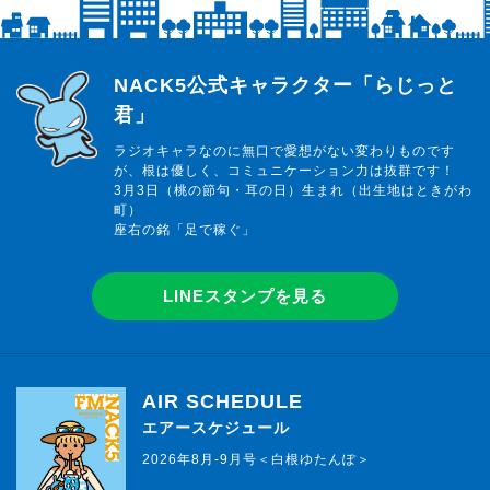
らじっと君
NACK5公式キャラクター「らじっと
君」
ラジオキャラなのに無口で愛想がない変わりものです
が、根は優しく、コミュニケーション力は抜群です！
3月3日（桃の節句・耳の日）生まれ（出生地はときがわ
町）
座右の銘「足で稼ぐ」
LINEスタンプを見る
AIR SCHEDULE
エアースケジュール
2026年8月-9月号＜白根ゆたんぽ＞