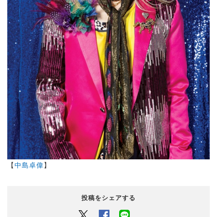
【
中島卓偉
】
投稿をシェアする
Twitter
Facebook
LINEでシェアするボタン