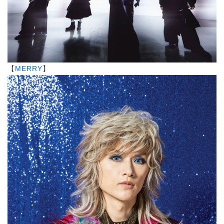
【
MERRY
】