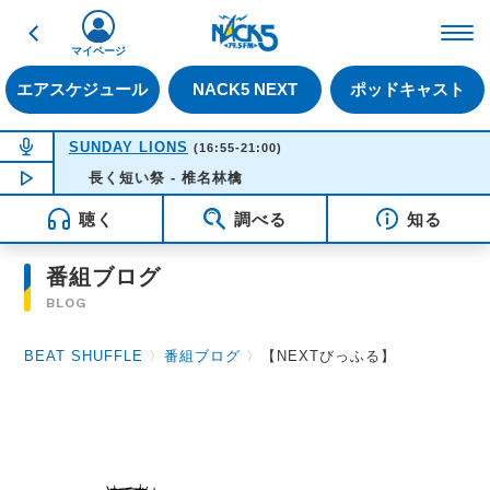
戻る
FM NACK5 79.5MHz（
マイページ
エアスケジュール
NACK5 NEXT
ポッドキャスト
NOW ON AIR
SUNDAY LIONS
(16:55-21:00)
長く短い祭 - 椎名林檎
NOW PLAYING
16:35
聴く
調べる
知る
番組ブログ
BLOG
BEAT SHUFFLE
〉
番組ブログ
〉
【NEXTびっふる】