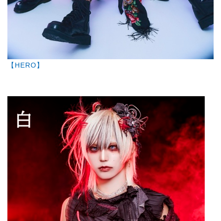
【HERO】