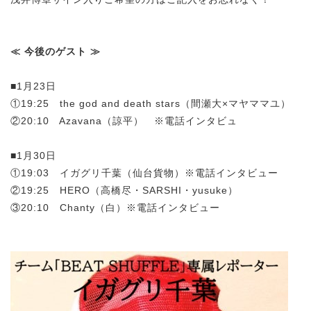
≪ 今後のゲスト ≫
■1月23日
①19:25 the god and death stars（間瀬大×マヤママユ）
②20:10 Azavana（諒平） ※電話インタビュ
■1月30日
①19:03 イガグリ千葉（仙台貨物）※電話インタビュー
②19:25 HERO（高橋尽・SARSHI・yusuke）
③20:10 Chanty（白）※電話インタビュー