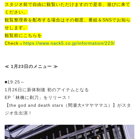
スタジオ前で自由に観覧いただけますので是非、遊びに来て
ください。
観覧整理券を配布する場合はその都度、番組＆SNSでお知ら
せします。
観覧前にこちらを
Check→
https://www.nack5.co.jp/information/223/
≪ 1月23日のメニュー ≫
■19:25～
1月26日に新体制後 初のアイテムとなる
EP「林檎に剃刀」をリリース！
【the god and death stars（間瀬大×マヤママユ）】がスタ
ジオ生出演！