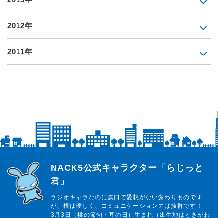
2012年
2011年
らじっと君
NACK5公式キャラクター「らじっと
君」
ラジオキャラなのに無口で愛想がない変わりものです
が、根は優しく、コミュニケーション力は抜群です！
3月3日（桃の節句・耳の日）生まれ（出生地はときがわ