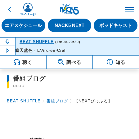
戻る
FM NACK5 79.5MHz（
マイページ
エアスケジュール
NACK5 NEXT
ポッドキャスト
NOW ON AIR
BEAT SHUFFLE
(19:00-20:30)
総天然色 - L'Arc-en-Ciel
NOW PLAYING
19:15
聴く
調べる
知る
番組ブログ
BLOG
BEAT SHUFFLE
〉
番組ブログ
〉
【NEXTびっふる】