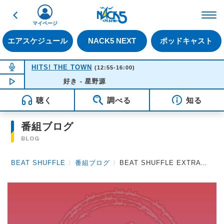
戻る
FM NACK5 79.5MHz（
マイページ
エアスケジュール
NACK5 NEXT
ポッドキャスト
NOW ON AIR
HITS! THE TOWN
(12:55-16:00)
NOW PLAYING
好き - 星野源
15:48
聴く
調べる
知る
番組ブログ
BLOG
BEAT SHUFFLE
〉
番組ブログ
〉
BEAT SHUFFLE EXTRA 2026.01.02 vistlip