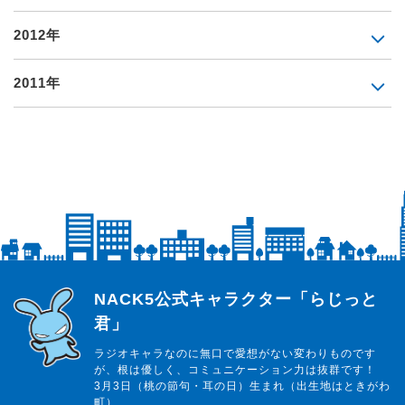
2012年
2011年
らじっと君
NACK5公式キャラクター「らじっと
君」
ラジオキャラなのに無口で愛想がない変わりものです
が、根は優しく、コミュニケーション力は抜群です！
3月3日（桃の節句・耳の日）生まれ（出生地はときがわ
町）