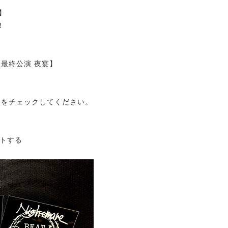
走】
！
走 最終公演 夜宴】
ト
をチェックしてください。
トする
ら