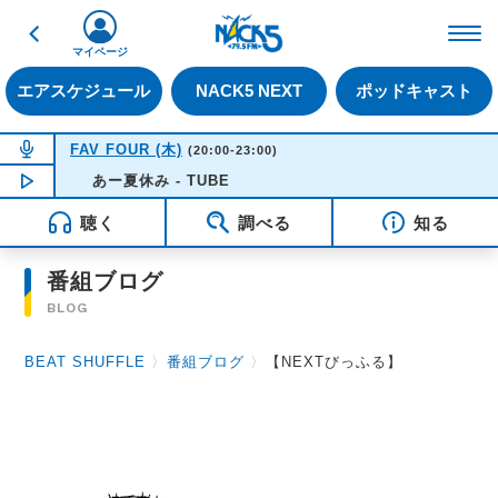
戻る
FM NACK5 79.5MHz（
マイページ
エアスケジュール
NACK5 NEXT
ポッドキャスト
NOW ON AIR
FAV FOUR (木)
(20:00-23:00)
NOW PLAYING
あー夏休み - TUBE
20:50
聴く
調べる
知る
番組ブログ
BLOG
BEAT SHUFFLE
〉
番組ブログ
〉
【NEXTびっふる】