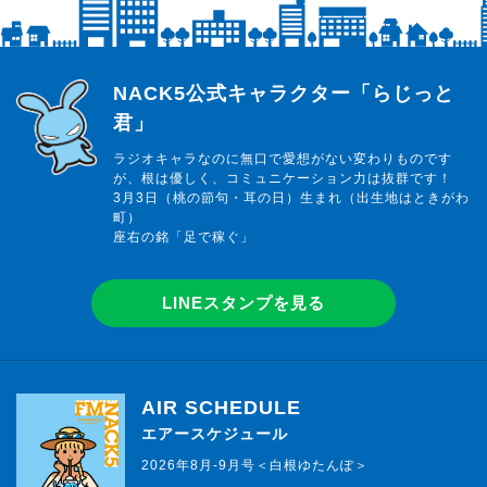
らじっと君
NACK5公式キャラクター「らじっと
君」
ラジオキャラなのに無口で愛想がない変わりものです
が、根は優しく、コミュニケーション力は抜群です！
3月3日（桃の節句・耳の日）生まれ（出生地はときがわ
町）
座右の銘「足で稼ぐ」
LINEスタンプを見る
AIR SCHEDULE
エアースケジュール
2026年8月-9月号＜白根ゆたんぽ＞