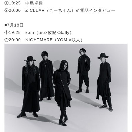
①19:25 中島卓偉
②20:00 Z CLEAR（こーちゃん）※電話インタビュー
■7月18日
①19:25 kein（
aie×攸紀×Sally
）
②20:00 NIGHTMARE（YOMI×咲人）