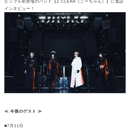
ビッフル初登場のバンド
【Z CLEAR（こーちゃん）】に電話
インタビュー！
≪ 今後のゲスト ≫
■7月11日