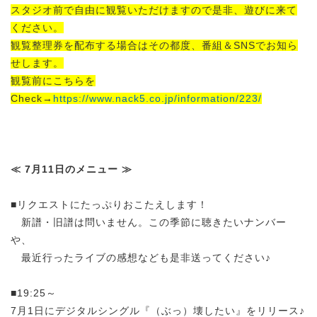
スタジオ前で自由に観覧いただけますので是非、遊びに来て
ください。
観覧整理券を配布する場合はその都度、番組＆SNSでお知ら
せします。
観覧前にこちらを
Check→
https://www.nack5.co.jp/information/223/
≪ 7月11日のメニュー ≫
■リクエストにたっぷりおこたえします！
新譜・旧譜は問いません。この季節に聴きたいナンバー
や、
最近行ったライブの感想なども是非送ってください♪
■
19:25～
7月1日にデジタルシングル『（ぶっ）壊したい』をリリース♪