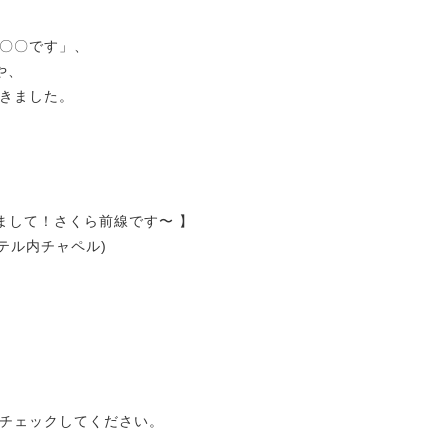
〇〇です」、
や、
きました。
まして！さくら前線です〜 】
テル内チャペル)
チェックしてください。