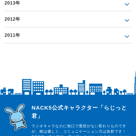
2013年
2012年
2011年
らじっと君
NACK5公式キャラクター「らじっと
君」
ラジオキャラなのに無口で愛想がない変わりものです
が、根は優しく、コミュニケーション力は抜群です！