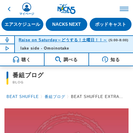
戻る
FM NACK5 79.5MHz（
マイページ
エアスケジュール
NACK5 NEXT
ポッドキャスト
NOW ON AIR
Raise on Saturday～どうする！土曜日！！～
(5:00-8:00)
lake side - Omoinotake
NOW PLAYING
06:35
聴く
調べる
知る
番組ブログ
BLOG
BEAT SHUFFLE
〉
番組ブログ
〉
BEAT SHUFFLE EXTRA 2025.06.20 AKi / Verde/