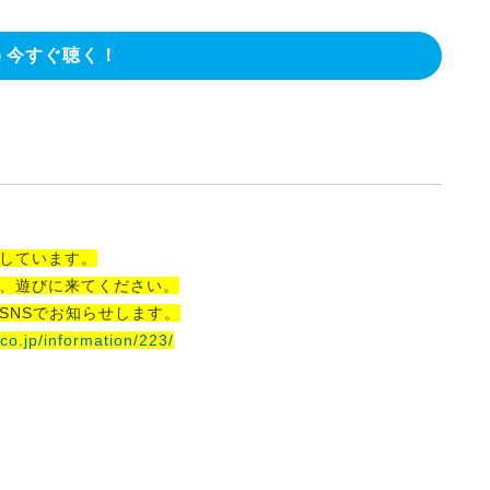
今すぐ聴く！
しています。
、遊びに来てください。
SNSでお知らせします。
co.jp/information/223/