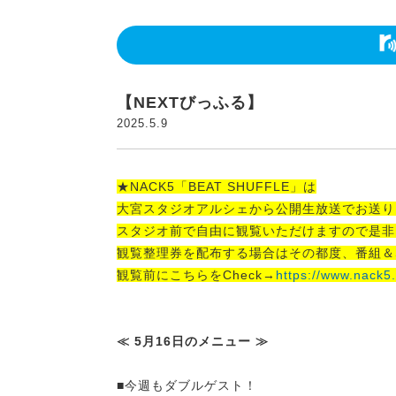
【NEXTびっふる】
2025.5.9
★NACK5「BEAT SHUFFLE」は
大宮スタジオアルシェから公開生放送でお送り
スタジオ前で自由に観覧いただけますので是非
観覧整理券を配布する場合はその都度、番組＆
観覧前にこちらをCheck→
https://www.nack5.
≪ 5月16日のメニュー ≫
■今週もダブルゲスト！