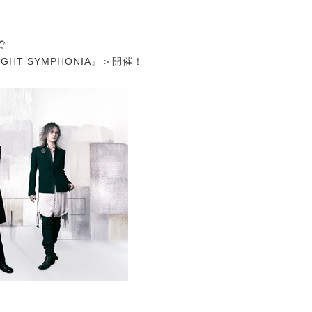
で
OONLIGHT SYMPHONIA』＞開催！