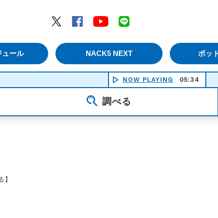
エムナックファイブ）
Twitter
Facebook
YouTube
LINE
ジュール
NACK5 NEXT
ポッ
NOW PLAYING
05:34
午前0時にバ
調べる
る】