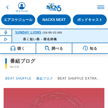
戻る
FM NACK5 79.5MHz（
マイページ
エアスケジュール
NACK5 NEXT
ポッドキャスト
NOW ON AIR
SUNDAY LIONS
(16:55-21:00)
NOW PLAYING
長く短い祭 - 椎名林檎
16:35
聴く
調べる
知る
番組ブログ
BLOG
BEAT SHUFFLE
〉
番組ブログ
〉
BEAT SHUFFLE EXTRA 2025.04.18 唯