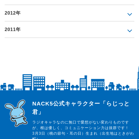
2012年
2011年
らじっと君
NACK5公式キャラクター「らじっと
君」
ラジオキャラなのに無口で愛想がない変わりものです
が、根は優しく、コミュニケーション力は抜群です！
3月3日（桃の節句・耳の日）生まれ（出生地はときがわ
町）