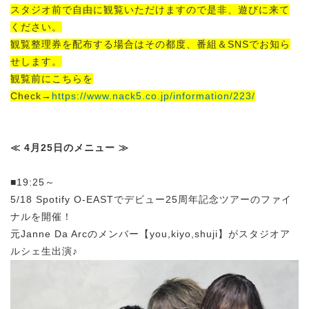
スタジオ前で自由に観覧いただけますので是非、遊びに来て
ください。
観覧整理券を配布する場合はその都度、番組＆SNSでお知ら
せします。
観覧前にこちらを
Check→
https://www.nack5.co.jp/information/223/
≪ 4月25日のメニュー ≫
■19:25～
5/18 Spotify O-EASTでデビュー25周年記念ツアーのファイ
ナルを開催！
元Janne Da Ar
cのメンバー【
you,kiyo,shuji
】がスタジオア
ルシェ生出演♪