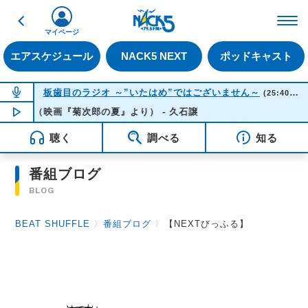
戻る
FM NACK5 79.5MHz（
マイページ
エアスケジュール
NACK5 NEXT
ポッドキャスト
NOW ON AIR
板歯目のラジオ ～”いたはめ”ではございません～
(25:40-26:00)
（映画『菊次郎の夏』より） - 久石譲
NOW PLAYING
01:54
聴く
調べる
知る
番組ブログ
BLOG
BEAT SHUFFLE
〉
番組ブログ
〉
【NEXTびっふる】