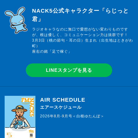
らじっと君
NACK5公式キャラクター「らじっと
君」
ラジオキャラなのに無口で愛想がない変わりものです
が、根は優しく、コミュニケーション力は抜群です！
3月3日（桃の節句・耳の日）生まれ（出生地はときがわ
町）
座右の銘「足で稼ぐ」
LINEスタンプを見る
AIR SCHEDULE
エアースケジュール
2026年8月-9月号＜白根ゆたんぽ＞