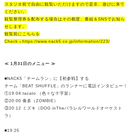
スタジオ前で自由に観覧いただけますので是非、遊びに来て
ください。
観覧整理券を配布する場合はその都度、番組＆SNSでお知ら
せします。
観覧前にこちらを
Check→https://www.nack5.co.jp/information/223/
≪ 1月31日のメニュー ≫
■NACK5「チームラン」に【初参戦】する
チーム「BEAT SHUFFLE」のランナーに電話インタビュー！
①19:04 tacato.（色々な十字架）
②20:00 奏多（ZOMBIE）
③20:12 ミズキ（DOG inTheパラレルワールドオーケスト
ラ）
■19:25