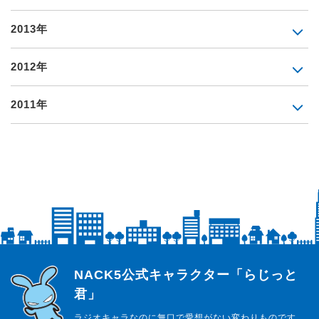
2013年
2012年
2011年
らじっと君
NACK5公式キャラクター「らじっと
君」
ラジオキャラなのに無口で愛想がない変わりものです