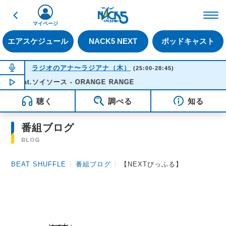
戻る
FM NACK5 79.5MHz（
マイページ
エアスケジュール
NACK5 NEXT
ポッドキャスト
NOW ON AIR
ラジオのアナ〜ラジアナ（木）
(25:00-28:45)
eat.ソイソース - ORANGE RANGE
NOW PLAYING
03:31
聴く
調べる
知る
番組ブログ
BLOG
BEAT SHUFFLE
〉
番組ブログ
〉
【NEXTびっふる】