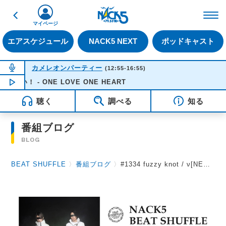
戻る
FM NACK5 79.5MHz（
マイページ
エアスケジュール
NACK5 NEXT
ポッドキャスト
NOW ON AIR
カメレオンパーティー
(12:55-16:55)
ONE LOVE ONE HEART
NOW PLAYING
14:30
聴く
調べる
知る
番組ブログ
BLOG
BEAT SHUFFLE
〉
番組ブログ
〉
#1334 fuzzy knot / ν[NEU] 2024.8.16