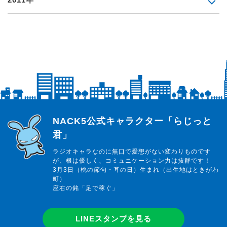
らじっと君
NACK5公式キャラクター「らじっと
君」
ラジオキャラなのに無口で愛想がない変わりものです
が、根は優しく、コミュニケーション力は抜群です！
3月3日（桃の節句・耳の日）生まれ（出生地はときがわ
町）
座右の銘「足で稼ぐ」
LINEスタンプを見る