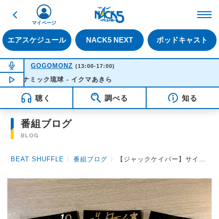
戻る
FM NACK5 79.5MHz（
マイページ
エアスケジュール
NACK5 NEXT
ポッドキャスト
NOW ON AIR
GOGOMONZ
(13:00-17:00)
ダイナミック琉球 - イクマあきら
NOW PLAYING
14:10
聴く
調べる
知る
番組ブログ
BLOG
BEAT SHUFFLE
〉
番組ブログ
〉
【ジャックケイパー】サイン入りステッカープレゼント