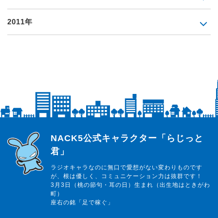
2011年
らじっと君
NACK5公式キャラクター「らじっと
君」
ラジオキャラなのに無口で愛想がない変わりものです
が、根は優しく、コミュニケーション力は抜群です！
3月3日（桃の節句・耳の日）生まれ（出生地はときがわ
町）
座右の銘「足で稼ぐ」