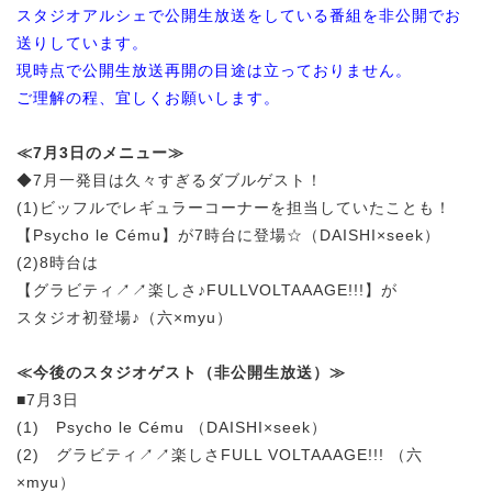
スタジオアルシェで公開生放送をしている番組を非公開でお
送りしています。
現時点で公開生放送再開の目途は立っておりません。
ご理解の程、宜しくお願いします。
≪7月3日のメニュー≫
◆7月一発目は久々すぎるダブルゲスト！
(1)ビッフルでレギュラーコーナーを担当していたことも！
【Psycho le Cému】が7時台に登場☆（DAISHI×seek）
(2)8時台は
【グラビティ↗↗楽しさ♪FULLVOLTAAAGE!!!】が
スタジオ初登場♪（六×myu）
≪今後のスタジオゲスト（非公開生放送）≫
■7月3日
(1) Psycho le Cému （DAISHI×seek）
(2) グラビティ↗↗楽しさFULL VOLTAAAGE!!! （六
×myu）