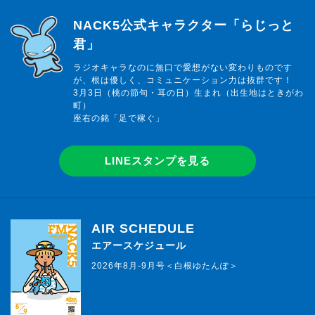
らじっと君
NACK5公式キャラクター「らじっと
君」
ラジオキャラなのに無口で愛想がない変わりものです
が、根は優しく、コミュニケーション力は抜群です！
3月3日（桃の節句・耳の日）生まれ（出生地はときがわ
町）
座右の銘「足で稼ぐ」
LINEスタンプを見る
AIR SCHEDULE
エアースケジュール
2026年8月-9月号＜白根ゆたんぽ＞