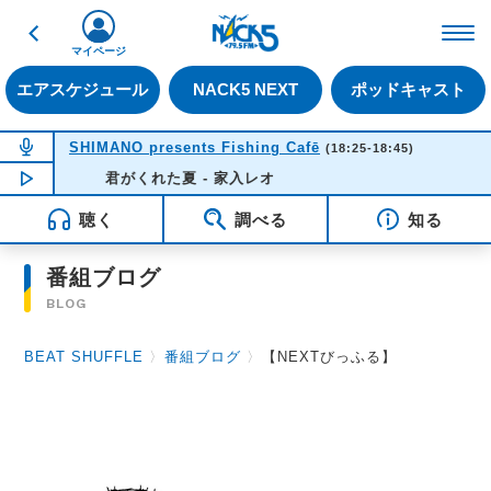
戻る
FM NACK5 79.5MHz（
マイページ
エアスケジュール
NACK5 NEXT
ポッドキャスト
NOW ON AIR
SHIMANO presents Fishing Cafē
(18:25-18:45)
NOW PLAYING
君がくれた夏 - 家入レオ
18:38
聴く
調べる
知る
番組ブログ
BLOG
BEAT SHUFFLE
〉
番組ブログ
〉
【NEXTびっふる】