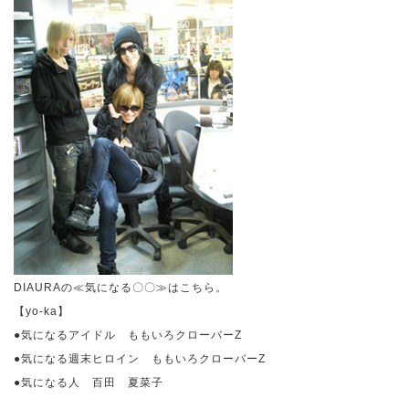
DIAURA
の≪気になる〇〇≫はこちら。
【
yo-ka
】
●気になるアイドル ももいろクローバー
Z
●気になる週末ヒロイン ももいろクローバー
Z
●気になる人 百田 夏菜子