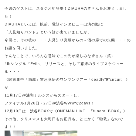
今週のゲストは、スタジオ初登場！
DIAURA
の皆さんをお迎えしまし
た！
DIAURA
といえば、以前、電話インタビュー出演の際に
『人見知りバンド』という話が出ていましたが、
今回は、その後の・・・人見知り克服からの～酒の席での失態・・・の
お話を伺いました。
そんなことで、いろんな意味でこの先が楽しみな皆さん（笑）
4th
シングル『
Evils
』 リリースと、そして怒涛のライブスケジュー
ル・・・
《関東集中「独裁」窒息覚悟のワンマンツアー「
deadly"9"circuit
」》
が
11
月
17
日
@
浦和ナルシスからスタートし、
ファイナル
1
月
26
日・
27
日
@
渋谷
WWW
で
2days
！
12
月
19
日は、渋谷
BOXX
で《
ONEMAN LIVE
「
funeral BOXX
」》！
その他、クリスマスも大晦日もお正月も、とにかく『独裁』なので
す！！