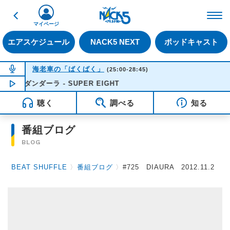
戻る
FM NACK5 79.5MHz（
マイページ
エアスケジュール
NACK5 NEXT
ポッドキャスト
NOW ON AIR
海老車の「ばくばく」
(25:00-28:45)
ダンダーラ - SUPER EIGHT
NOW PLAYING
03:43
聴く
調べる
知る
番組ブログ
BLOG
BEAT SHUFFLE
〉
番組ブログ
〉
#725 DIAURA 2012.11.2