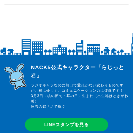
らじっと君
NACK5公式キャラクター「らじっと
君」
ラジオキャラなのに無口で愛想がない変わりものです
が、根は優しく、コミュニケーション力は抜群です！
3月3日（桃の節句・耳の日）生まれ（出生地はときがわ
町）
座右の銘「足で稼ぐ」
LINEスタンプを見る