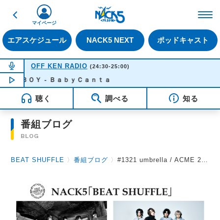
戻る
FM NACK5 79.5MHz（
マイページ
エアスケジュール
NACK5 NEXT
ポッドキャスト
NOW ON AIR
OFF KEN RADIO
(24:30-25:00)
ＯＹ - ＢａｂｙＣａｎｔａ
NOW PLAYING
00:30
聴く
調べる
知る
番組ブログ
BLOG
BEAT SHUFFLE
〉
番組ブログ
〉
#1321 umbrella / ACME 2024.5.17