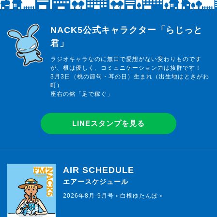
らじっと君
NACK5公式キャラクター「らじっと
君」
ラジオキャラなのに無口で愛想がない変わりものです
が、根は優しく、コミュニケーション力は抜群です！
3月3日（桃の節句・耳の日）生まれ（出生地はときがわ
町）
座右の銘「足で稼ぐ」
LINEスタンプを見る
AIR SCHEDULE
エアースケジュール
2026年8月-9月号＜白根ゆたんぽ＞