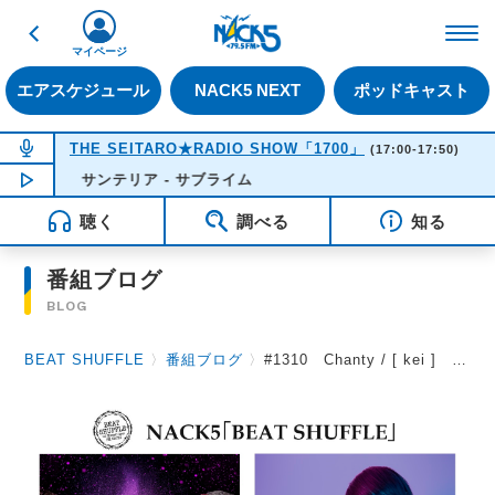
戻る
FM NACK5 79.5MHz（
マイページ
エアスケジュール
NACK5 NEXT
ポッドキャスト
NOW ON AIR
THE SEITARO★RADIO SHOW「1700」
(17:00-17:50)
サンテリア - サブライム
NOW PLAYING
17:43
聴く
調べる
知る
番組ブログ
BLOG
BEAT SHUFFLE
〉
番組ブログ
〉
#1310 Chanty / [ kei ] 2024.3 .1