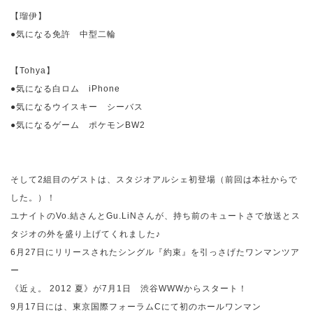
【瑠伊】
●気になる免許 中型二輪
【
Tohya
】
●気になる白ロム
iPhone
●気になるウイスキー シーバス
●気になるゲーム ポケモン
BW2
そして
2
組目のゲストは、スタジオアルシェ初登場（前回は本社からで
した。）！
ユナイトの
Vo.
結さんと
Gu.LiN
さんが、持ち前のキュートさで放送とス
タジオの外を盛り上げてくれました♪
6
月
27
日にリリースされたシングル『約束』を引っさげたワンマンツア
ー
《近ぇ。
2012
夏》が
7
月
1
日 渋谷
WWW
からスタート！
9
月
17
日には、東京国際フォーラム
C
にて初のホールワンマン