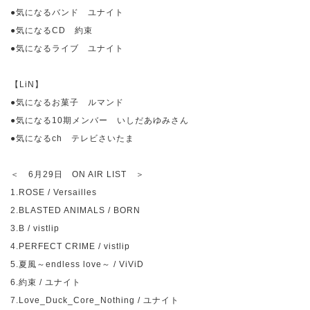
●気になるバンド ユナイト
●気になる
CD
約束
●気になるライブ ユナイト
【
LiN
】
●気になるお菓子 ルマンド
●気になる
10
期メンバー いしだあゆみさん
●気になる
ch
テレビさいたま
＜
6
月
29
日
ON AIR LIST
＞
1.ROSE / Versailles
2.BLASTED ANIMALS / BORN
3.B / vistlip
4.PERFECT CRIME / vistlip
5.
夏風～
endless love
～
/ ViViD
6.
約束
/
ユナイト
7.Love_Duck_Core_Nothing /
ユナイト