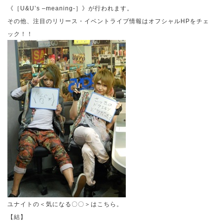
《［
U&U
’
s
–
meaning-
］》が行われます。
その他、注目のリリース・イベントライブ情報はオフシャル
HP
をチェ
ック！！
ユナイトの＜気になる〇〇＞はこちら。
【結】