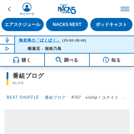
戻る
FM NACK5 79.5MHz（
マイページ
エアスケジュール
NACK5 NEXT
ポッドキャスト
NOW ON AIR
海老車の「ばくばく」
(25:00-28:45)
NOW PLAYING
睡蓮花 - 湘南乃風
01:48
聴く
調べる
知る
番組ブログ
BLOG
BEAT SHUFFLE
〉
番組ブログ
〉
#707 vistlip / ユナイト 2012.6.29