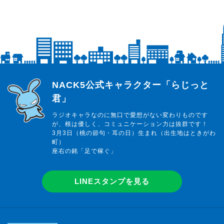
らじっと君
NACK5公式キャラクター「らじっと
君」
ラジオキャラなのに無口で愛想がない変わりものです
が、根は優しく、コミュニケーション力は抜群です！
3月3日（桃の節句・耳の日）生まれ（出生地はときがわ
町）
座右の銘「足で稼ぐ」
LINEスタンプを見る