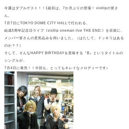
今週はダブルゲスト！！
1
組目は、
7
か月ぶりの登場！
vistlip
の皆さ
ん。
7
月
7
日に
TOKYO DOME CITY HALL
で行われる、
結成
5
周年記念日ライブ《
vistlip oneman live THE END.
》を目前に、
メンバー皆さんの意気込みを伺いました。（はたして、ドッキリはある
のか？？）
そして、そんな
HAPPY BIRTHDAY
を意味する『
B
』というタイトルの
シングルが、
7
月
4
日に発売！！今回も、とってもキレイなメロディーです♪