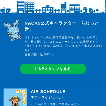
らじっと君
NACK5公式キャラクター「らじっと
君」
ラジオキャラなのに無口で愛想がない変わりものです
が、根は優しく、コミュニケーション力は抜群です！
3月3日（桃の節句・耳の日）生まれ（出生地はときがわ
町）
座右の銘「足で稼ぐ」
LINEスタンプを見る
AIR SCHEDULE
エアースケジュール
2026年8月-9月号＜白根ゆたんぽ＞