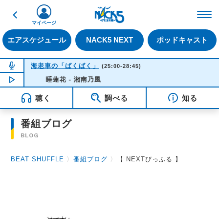
戻る
FM NACK5 79.5MHz（
マイページ
エアスケジュール
NACK5 NEXT
ポッドキャスト
NOW ON AIR
海老車の「ばくばく」
(25:00-28:45)
NOW PLAYING
睡蓮花 - 湘南乃風
01:48
聴く
調べる
知る
番組ブログ
BLOG
BEAT SHUFFLE
〉
番組ブログ
〉
【 NEXTびっふる 】