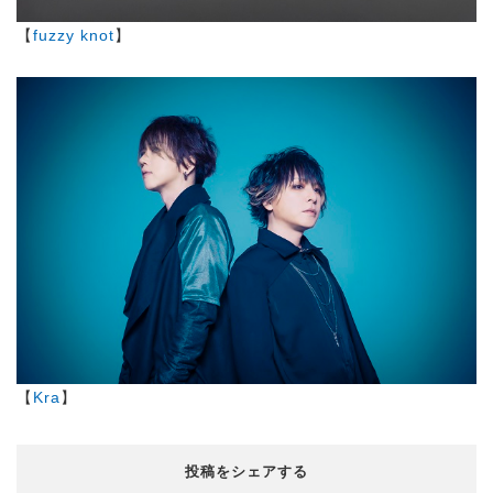
【
fuzzy knot
】
【
Kra
】
投稿をシェアする