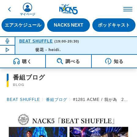
戻る
FM NACK5 79.5MHz（
マイページ
エアスケジュール
NACK5 NEXT
ポッドキャスト
NOW ON AIR
BEAT SHUFFLE
(19:00-20:30)
NOW PLAYING
徒花 - heidi.
19:37
聴く
調べる
知る
番組ブログ
BLOG
BEAT SHUFFLE
〉
番組ブログ
〉
#1281 ACME / 我が為 2023.8.11