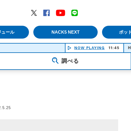
エムナックファイブ）
Twitter
Facebook
YouTube
LINE
ジュール
NACK5 NEXT
ポッ
NOW PLAYING
11:45
HUMAN D
調べる
.5.25