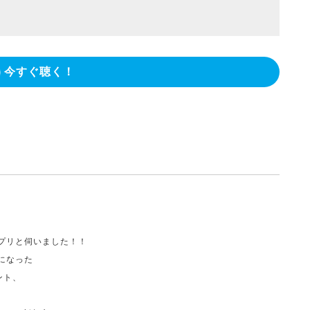
今すぐ聴く！
プリと伺いました！！
になった
ント、