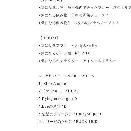
【
Tsunehito
】
●気になる人物 飛行機内で会ったブルー・スウィル
●気になる飲み物 日本の野菜ジュース！！
●気になる飲み物
2
スタバのフラペチーノ！！
【
HIROKI
】
●気になるアプリ ぐんまのやぼう
●気になるゲーム機
PS VITA
●気になるキャラクター アイルー＆メラルー
＜
5
月
25
日
ON AIR LIST
＞
1. RIP / Angelo
2.
「
to you...
」
/ HERO
3.Dying message / D
4.Eve
の系譜
/ D
5.
切望のフリージア
/ DaizyStripper
6.
エリーゼのために
/ BUCK-TICK