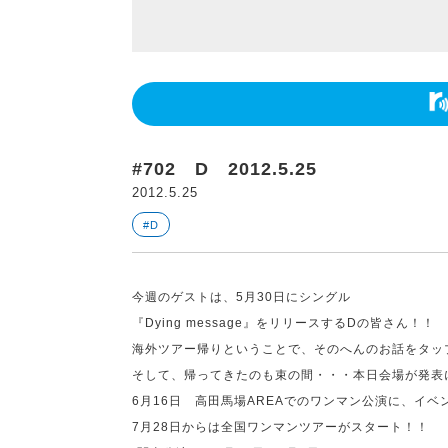
#702 D 2012.5.25
2012.5.25
#D
今週のゲストは、
5
月
30
日にシングル
『
Dying message
』をリリースする
D
の皆さん！！
海外ツアー帰りということで、そのへんのお話をタッ
そして、帰ってきたのも束の間・・・本日会場が発表
6
月
16
日 高田馬場
AREA
でのワンマン公演に、イベ
7
月
28
日からは全国ワンマンツアーがスタート！！