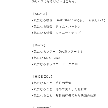
D
の＜気になる〇〇＞はこちら。
【
ASAGI
】
●気になる映画
Dark Shadows(
もう一回観たい！
)
●気になる監督 ティム・バートン
●気になる俳優 ジョニー・デップ
【
Ruiza
】
●気になるツアー
D
の夏ツアー！！
●気になる
DS
3DS
●気になるドラクエ ドラクエ
10
【
HIDE-ZOU
】
●気になること 明日の天気
●気になること 海外で失くした化粧水
●気になること 昨日飛行機でみた映画の結末