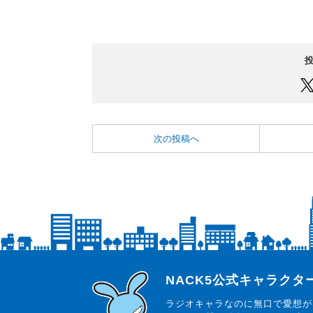
次の投稿へ
らじっと君
NACK5公式キャラク
ラジオキャラなのに無口で愛想が