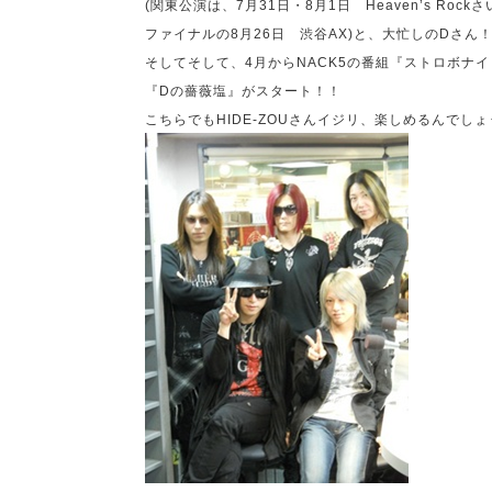
(
関東公演は、
7
月
31
日・
8
月
1
日
Heaven
’
s Rock
さ
ファイナルの
8
月
26
日 渋谷
AX)
と、大忙しの
D
さん
そしてそして、
4
月から
NACK5
の番組『ストロボナイ
『
D
の薔薇塩』がスタート！！
こちらでも
HIDE-ZOU
さんイジリ、楽しめるんでしょ