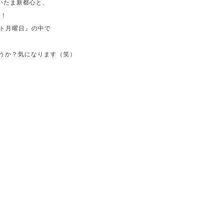
いたま新都心と、
！！
ト月曜日』の中で
うか？気になります（笑）