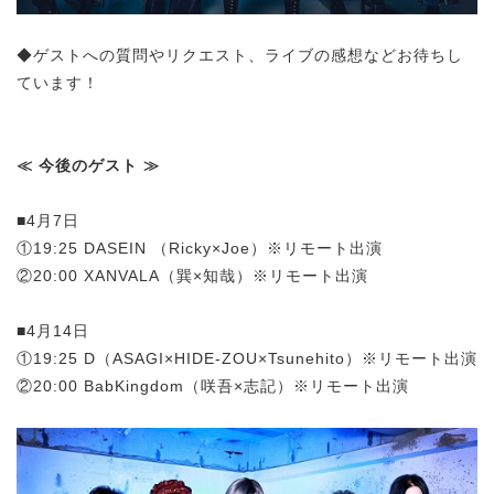
◆ゲストへの質問やリクエスト、ライブの感想などお待ちし
ています！
≪ 今後のゲスト ≫
■4月7日
①19:25 DASEIN （Ricky×Joe）※リモート出演
②20:00 XANVALA（巽×知哉）※リモート出演
■4月14日
①19:25 D（ASAGI×HIDE-ZOU×Tsunehito）※リモート出演
②20:00 BabKingdom（咲吾×志記）※リモート出演