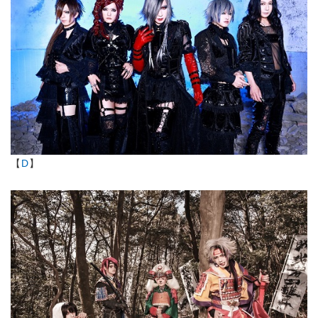
【
D
】