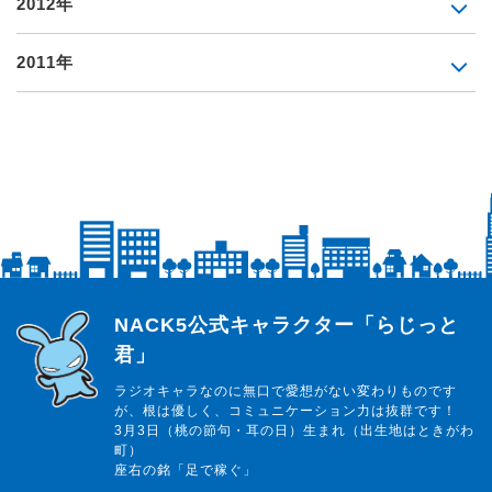
2012年
2011年
らじっと君
NACK5公式キャラクター「らじっと
君」
ラジオキャラなのに無口で愛想がない変わりものです
が、根は優しく、コミュニケーション力は抜群です！
3月3日（桃の節句・耳の日）生まれ（出生地はときがわ
町）
座右の銘「足で稼ぐ」