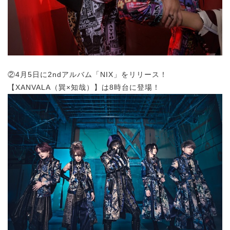
②4月5日に2ndアルバム「NIX」をリリース！
【XANVALA（巽×知哉）】は8時台に登場！