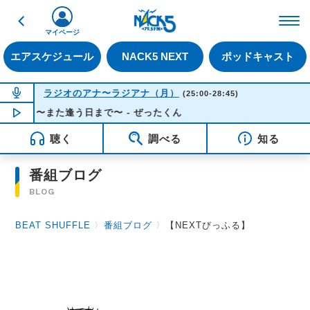
戻る
FM NACK5 79.5MHz（
マイページ
エアスケジュール
NACK5 NEXT
ポッドキャスト
NOW ON AIR
ラジオのアナ〜ラジアナ（月）
(25:00-28:45)
〜また逢う日まで〜 - ぜったくん
NOW PLAYING
03:51
聴く
調べる
知る
番組ブログ
BLOG
BEAT SHUFFLE
〉
番組ブログ
〉
【NEXTびっふる】