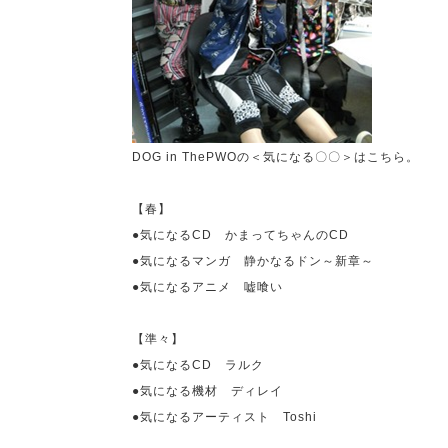
DOG in ThePWO
の＜気になる〇〇＞はこちら。
【春】
●気になる
CD
かまってちゃんの
CD
●気になるマンガ 静かなるドン～新章～
●気になるアニメ 嘘喰い
【準々】
●気になる
CD
ラルク
●気になる機材 ディレイ
●気になるアーティスト
Toshi