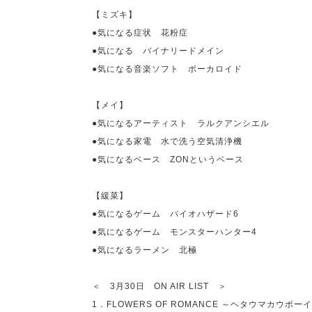
【ミズキ】
●気になる症状 花粉症
●気になる バイナリードメイン
●気になる音楽ソフト ボーカロイド
【メイ】
●気になるアーティスト ラルクアンシエル
●気になる家電 水で洗う空気清浄機
●気になるベース
ZON
というベース
【緩菜】
●気になるゲーム バイオハザード
6
●気になるゲーム モンスターハンター
4
●気になるラーメン 北極
＜
3
月
30
日
ON AIR LIST
＞
1
．
FLOWERS OF ROMANCE
～ヘタウマカウボーイ