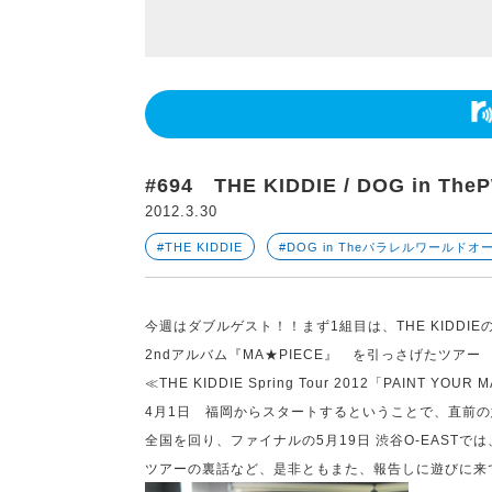
#694 THE KIDDIE / DOG in The
2012.3.30
#THE KIDDIE
#DOG in Theパラレルワールド
今週はダブルゲスト！！まず
1
組目は、
THE KIDDIE
2nd
アルバム『
MA
★
PIECE
』 を引っさげたツアー
≪
THE KIDDIE Spring Tour 2012
「
PAINT YOUR M
4
月
1
日 福岡からスタートするということで、直前の
全国を回り、ファイナルの
5
月
19
日 渋谷
O-EAST
では
ツアーの裏話など、是非ともまた、報告しに遊びに来