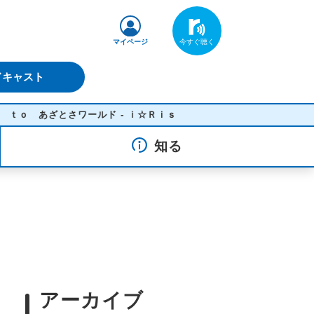
マイページ
ドキャスト
さワールド - ｉ☆Ｒｉｓ
知る
アーカイブ