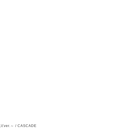
ズ
ver.
～
/ CASCADE