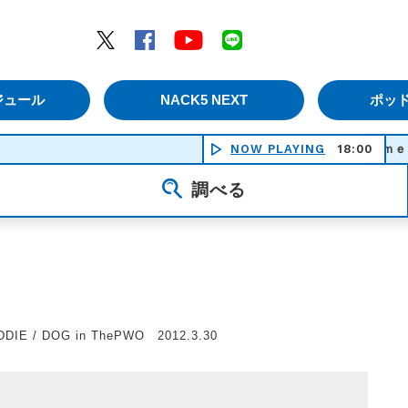
エムナックファイブ）
Twitter
Facebook
YouTube
LINE
ジュール
NACK5 NEXT
ポッ
NOW PLAYING
Ｗｅｌｃｏｍｅ ｔｏ あざと
18:00
調べる
DIE / DOG in ThePWO 2012.3.30