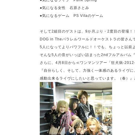
●気になるライブ
Punk Spring
●気になる女性 石原さとみ
●気になるゲーム
PS Vita
のゲーム
そして
2
組目のゲストは、
9
か月ぶり・
2
度目の登場！
DOG in The
パラレルワールドオーケストラの皆さん
5
人になってよりパワフルに！！でも、ちょ
そんな
5
人の音がいっぱい詰まった
2nd
フルアルバム
さらに、
4
月
8
日から≪ワンマンツアー「狂犬病
-2012
『自分らしく、そして、力強く一体感のあるライヴに
感動出来るライヴにしたいと思っています。（春）』