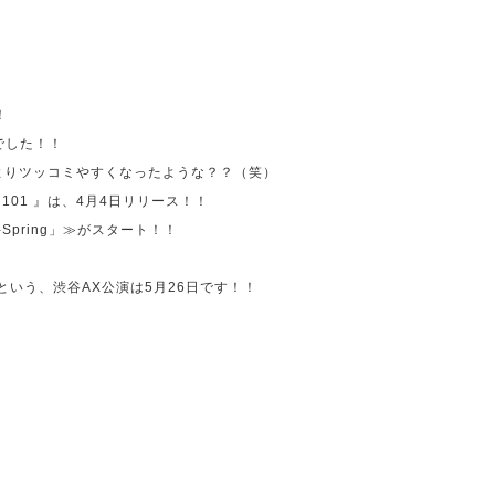
！
でした！！
っと以前よりツッコミやすくなったような？？（笑）
『
101
』は、
4
月
4
日リリース！！
-Spring
」≫がスタート！！
、
という、渋谷
AX
公演は
5
月
26
日です！！