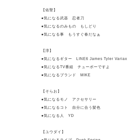
【佑聖】
●気になる武器 忍者刀
●気になるのみもの もしどり
●気になる事 もうすぐ春だなぁ
【淳】
●気になるギター
LINE6 James Tyler Variax
●気になる
TV
番組 チューボーですよ
●気になるブランド
MIKE
【そらお】
●気になるモノ アクセサリー
●気になるコト 自分に合う髪色
●気になる人
YD
【ユウダイ】