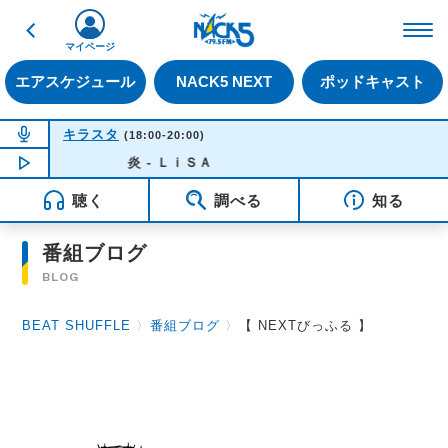
戻る
FM NACK5 79.5MHz（
マイページ
エアスケジュール
NACK5 NEXT
ポッドキャスト
NOW ON AIR
キラスタ
(18:00-20:00)
NOW PLAYING
炎 - ＬｉＳＡ
19:50
聴く
調べる
知る
番組ブログ
BLOG
BEAT SHUFFLE
〉
番組ブログ
〉
【 NEXTびっふる 】