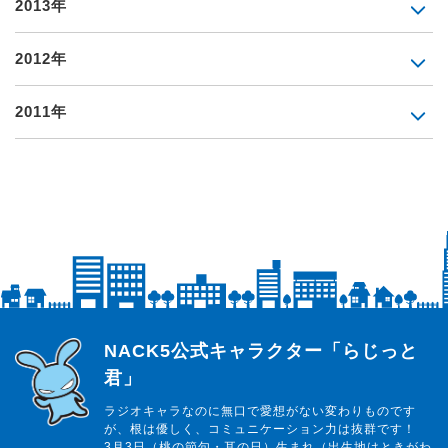
2013年
2012年
2011年
らじっと君
NACK5公式キャラクター「らじっと
君」
ラジオキャラなのに無口で愛想がない変わりものです
が、根は優しく、コミュニケーション力は抜群です！
3月3日（桃の節句・耳の日）生まれ（出生地はときがわ