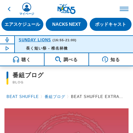
戻る
FM NACK5 79.5MHz（
マイページ
エアスケジュール
NACK5 NEXT
ポッドキャスト
NOW ON AIR
SUNDAY LIONS
(16:55-21:00)
NOW PLAYING
長く短い祭 - 椎名林檎
16:35
聴く
調べる
知る
番組ブログ
BLOG
BEAT SHUFFLE
〉
番組ブログ
〉
BEAT SHUFFLE EXTRA 2023.03.10 Ricky / キズ