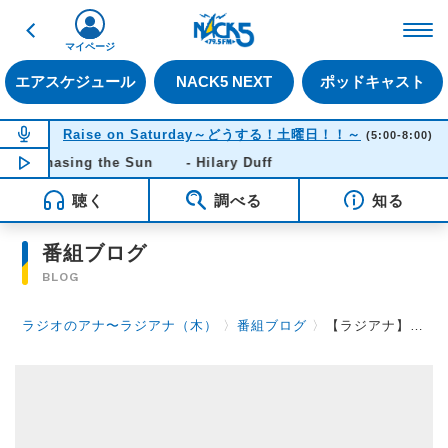
戻る
FM NACK5 79.5MHz（
マイページ
エアスケジュール
NACK5 NEXT
ポッドキャスト
NOW ON AIR
Raise on Saturday～どうする！土曜日！！～
(5:00-8:00)
Chasing the Sun - Hilary Duff
NOW PLAYING
06:03
聴く
調べる
知る
番組ブログ
BLOG
ラジオのアナ〜ラジアナ（木）
〉
番組ブログ
〉
【ラジアナ】プロモーターズ・ファイル ～第57回～【木曜日】