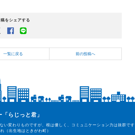
投稿をシェアする
Twitter
Facebook
LINEでシェアするボタン
一覧に戻る
前の投稿へ
ター「らじっと君」
ない変わりものですが、根は優しく、コミュニケーション力は抜群です
まれ（出生地はときがわ町）