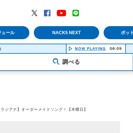
エムナックファイブ）
Twitter
Facebook
YouTube
LINE
ジュール
NACK5 NEXT
ポッ
NOW PLAYING
06:09
)
調べる
【ラジアナ】オーダーメイドソング！【木曜日】