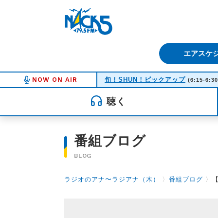
FM NACK5 79.5MHz（エフ
エアスケ
NOW ON AIR
旬！SHUN！ピックアップ
(6:15-6:30
聴く
番組ブログ
BLOG
ラジオのアナ〜ラジアナ（木）
〉
番組ブログ
〉