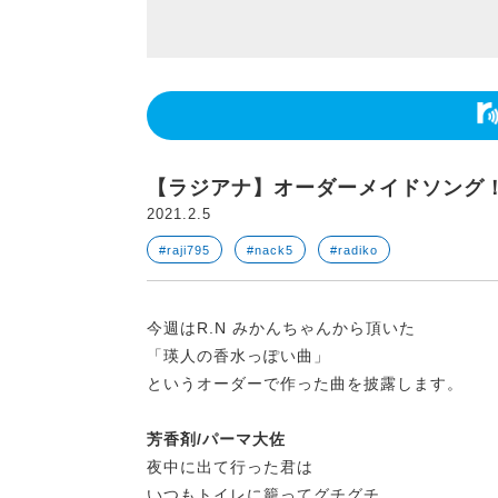
【ラジアナ】オーダーメイドソング
2021.2.5
#raji795
#nack5
#radiko
今週はR.N みかんちゃんから頂いた
「瑛人の香水っぽい曲」
というオーダーで作った曲を披露します。
芳香剤/パーマ大佐
夜中に出て行った君は
いつもトイレに籠ってグチグチ