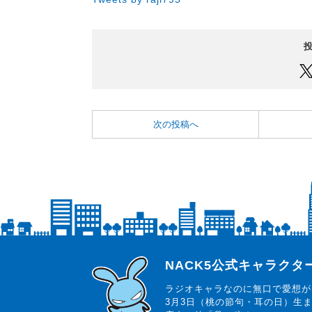
次の投稿へ
らじっと君
NACK5公式キャラク
ラジオキャラなのに無口で愛想が
3月3日（桃の節句・耳の日）生