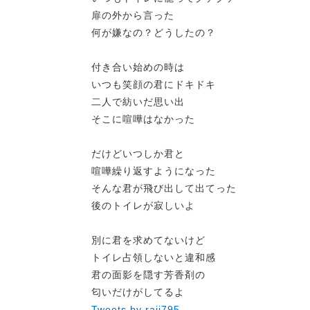
扉の外から言った
何が嫌なの？どうしたの？
付き合い始めの時は
いつも笑顔の君にドキドキ
二人で紡いだ思い出
そこに喧嘩はなかった
だけどいつしか君と
喧嘩繰り返すようになった
そんな君が飛び出して出てった
後のトイレが寂しいよ
別に君を求めてないけど
トイレ占領しないと違和感
君の面影を隠す芳香剤の
匂いだけがしてるよ
Tweets by raji795