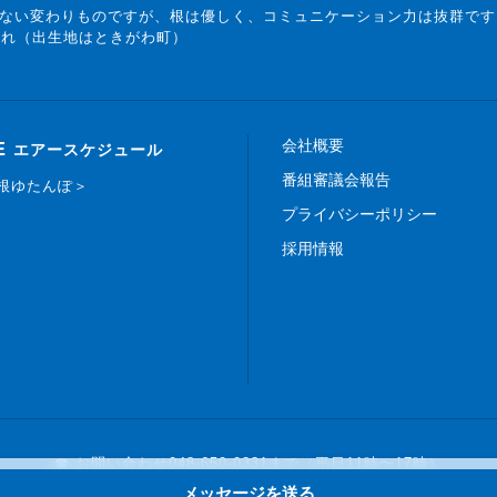
ない変わりものですが、根は優しく、コミュニケーション力は抜群です
まれ（出生地はときがわ町）
会社概要
E
エアースケジュール
番組審議会報告
白根ゆたんぽ＞
プライバシーポリシー
採用情報
☎ お問い合わせ
048-650-0331まで（平日11時〜17時）
メッセージを送る