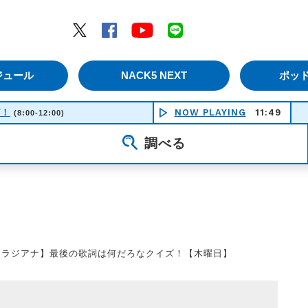
エムナックファイブ）
Twitter
Facebook
YouTube
LINE
ジュール
NACK5 NEXT
ポッ
ピ！
NOW PLAYING
11:49
(8:00-12:00)
調べる
【ラジアナ】最後の歌詞は何だろなクイズ！【木曜日】