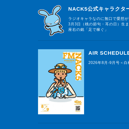
らじっと君
NACK5公式キャラク
ラジオキャラなのに無口で愛想が
3月3日（桃の節句・耳の日）生
座右の銘「足で稼ぐ」
AIR SCHEDUL
2026年8月-9月号＜