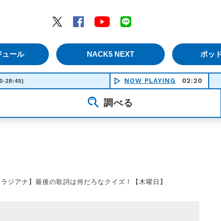
エムナックファイブ）
Twitter
Facebook
YouTube
LINE
ジュール
NACK5 NEXT
ポッ
NOW PLAYING
02:20
ぼくら
0-28:45)
調べる
【ラジアナ】最後の歌詞は何だろなクイズ！【木曜日】