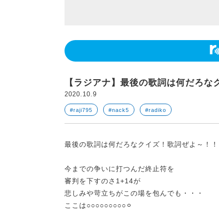
【ラジアナ】最後の歌詞は何だろな
2020.10.9
#raji795
#nack5
#radiko
最後の歌詞は何だろなクイズ！歌詞ぜよ～！！
今までの争いに打つんだ終止符を
審判を下すのさ1+14が
悲しみや苛立ちがこの場を包んでも・・・
ここは○○○○○○○○○⚪︎