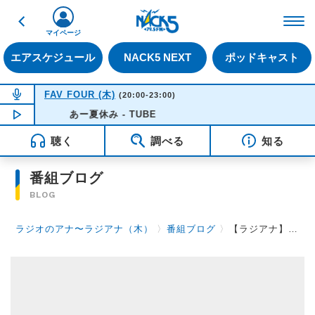
戻る
FM NACK5 79.5MHz（
マイページ
エアスケジュール
NACK5 NEXT
ポッドキャスト
NOW ON AIR
FAV FOUR (木)
(20:00-23:00)
NOW PLAYING
あー夏休み - TUBE
20:50
聴く
調べる
知る
番組ブログ
BLOG
ラジオのアナ〜ラジアナ（木）
〉
番組ブログ
〉
【ラジアナ】第91回目ゲスト ～4人組バンド・ペンギンラッシュの 望世さん、真結さん！ ～【木曜日】