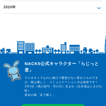
2020年
らじっと君
NACK5公式キャラクター「らじっと
君」
ラジオキャラなのに無口で愛想がない変わりものです
が、根は優しく、コミュニケーション力は抜群です！
3月3日（桃の節句・耳の日）生まれ（出生地はときがわ
町）
座右の銘「足で稼ぐ」