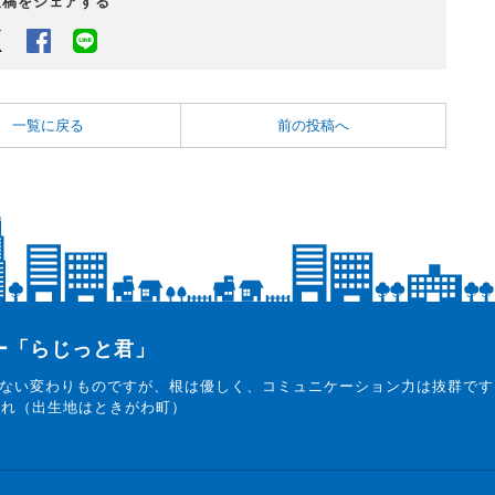
投稿をシェアする
Twitter
Facebook
LINEでシェアするボタン
一覧に戻る
前の投稿へ
ター「らじっと君」
ない変わりものですが、根は優しく、コミュニケーション力は抜群です
まれ（出生地はときがわ町）