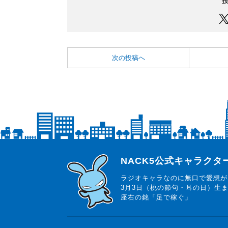
次の投稿へ
らじっと君
NACK5公式キャラク
ラジオキャラなのに無口で愛想が
3月3日（桃の節句・耳の日）生
座右の銘「足で稼ぐ」