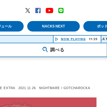
エムナックファイブ）
Twitter
Facebook
YouTube
LINE
ジュール
NACK5 NEXT
ポッ
NOW PLAYING
LA MALAGU
11:25
調べる
E EXTRA 2021.11.26 NIGHTMARE / GOTCHAROCKA