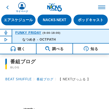
戻る
FM NACK5 79.5MHz（
マイページ
エアスケジュール
NACK5 NEXT
ポッドキャスト
NOW ON AIR
FUNKY FRIDAY
(9:00-18:00)
なつめき - OCTPATH
NOW PLAYING
09:55
聴く
調べる
知る
番組ブログ
BLOG
BEAT SHUFFLE
〉
番組ブログ
〉
【 NEXTびっふる 】