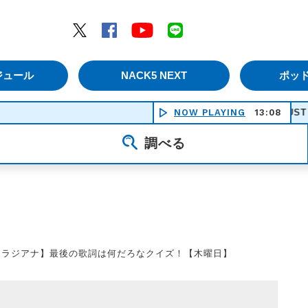
エムナックファイブ）
Twitter
Facebook
YouTube
LINE
ジュール
NACK5 NEXT
ポッ
NOW PLAYING
I JUST CALL
13:08
調べる
【ラジアナ】最後の歌詞は何だろなクイズ！【木曜日】