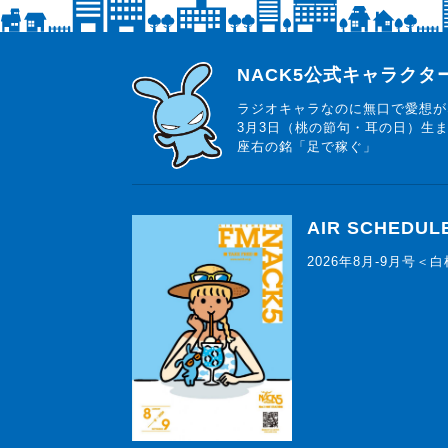
らじっと君
NACK5公式キャラク
ラジオキャラなのに無口で愛想が
3月3日（桃の節句・耳の日）生
座右の銘「足で稼ぐ」
AIR SCHEDUL
2026年8月-9月号＜