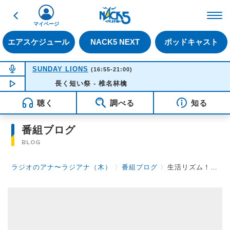
戻る
FM NACK5 79.5MHz（
マイページ
エアスケジュール
NACK5 NEXT
ポッドキャスト
NOW ON AIR
SUNDAY LIONS
(16:55-21:00)
NOW PLAYING
長く短い祭 - 椎名林檎
16:35
聴く
調べる
知る
番組ブログ
BLOG
ラジオのアナ〜ラジアナ（木）
〉
番組ブログ
〉
生活リズム！！！