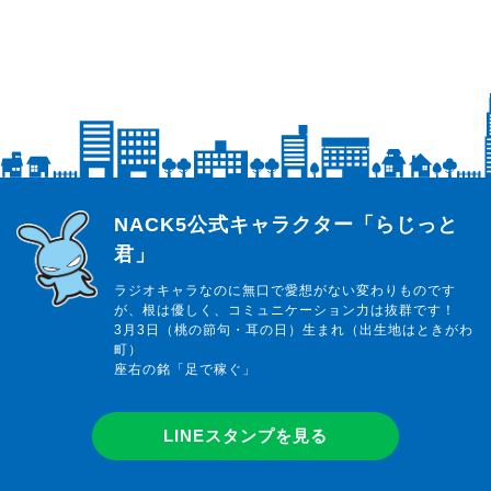
らじっと君
NACK5公式キャラクター「らじっと
君」
ラジオキャラなのに無口で愛想がない変わりものです
が、根は優しく、コミュニケーション力は抜群です！
3月3日（桃の節句・耳の日）生まれ（出生地はときがわ
町）
座右の銘「足で稼ぐ」
LINEスタンプを見る