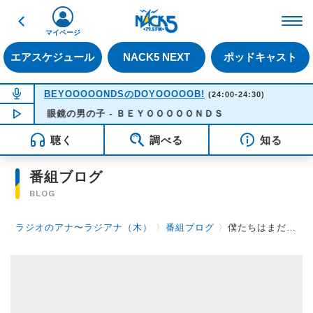
戻る
FM NACK5 79.5MHz（
マイページ
エアスケジュール
NACK5 NEXT
ポッドキャスト
NOW ON AIR
BEYOOOOONDSのDOYOOOOOB!
(24:00-24:30)
NOW PLAYING
眼鏡の男の子 - ＢＥＹＯＯＯＯＯＮＤＳ
00:04
聴く
調べる
知る
番組ブログ
BLOG
ラジオのアナ〜ラジアナ（木）
〉
番組ブログ
〉
僕たちはまだ知らなかったんだ・・・