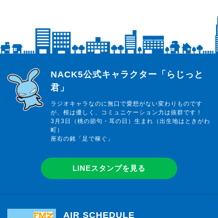
らじっと君
NACK5公式キャラクター「らじっと
君」
ラジオキャラなのに無口で愛想がない変わりものです
が、根は優しく、コミュニケーション力は抜群です！
3月3日（桃の節句・耳の日）生まれ（出生地はときがわ
町）
座右の銘「足で稼ぐ」
LINEスタンプを見る
AIR SCHEDULE