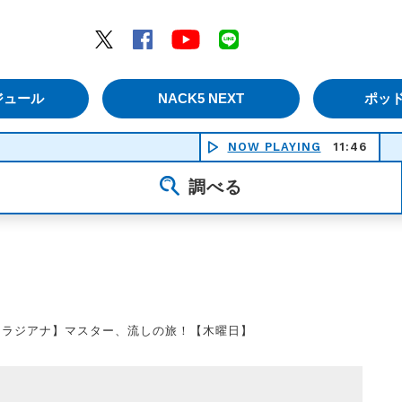
エムナックファイブ）
Twitter
Facebook
YouTube
LINE
ジュール
NACK5 NEXT
ポッ
NOW PLAYING
11:46
GHO
調べる
【ラジアナ】マスター、流しの旅！【木曜日】