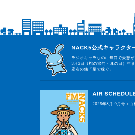
らじっと君
NACK5公式キャラク
ラジオキャラなのに無口で愛想が
3月3日（桃の節句・耳の日）生
座右の銘「足で稼ぐ」
AIR SCHEDUL
2026年8月-9月号＜