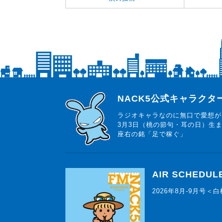
らじっと君
NACK5公式キャラク
ラジオキャラなのに無口で愛想が
3月3日（桃の節句・耳の日）生
座右の銘「足で稼ぐ」
AIR SCHEDUL
2026年8月-9月号＜