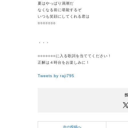
夏はやっぱり渦潮だ
なくなる前に堪能するぞ
いつも笑顔にしてくれる君は
○○○○○○○
・・・
○○○○○○○
に入る歌詞を当ててください！
正解は４時台をお楽しみに！
Tweets by raji795
次の投稿へ