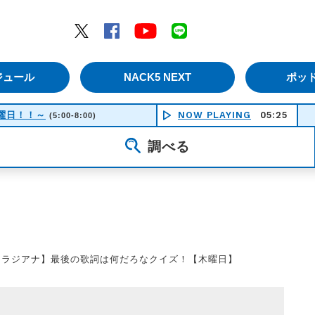
エムナックファイブ）
Twitter
Facebook
YouTube
LINE
ジュール
NACK5 NEXT
ポッ
！土曜日！！～
NOW PLAYING
05:25
(5:00-8:00)
調べる
【ラジアナ】最後の歌詞は何だろなクイズ！【木曜日】