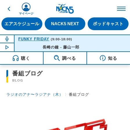
戻る
FM NACK5 79.5MHz（
マイページ
エアスケジュール
NACK5 NEXT
ポッドキャスト
NOW ON AIR
FUNKY FRIDAY
(9:00-18:00)
NOW PLAYING
長崎の鐘 - 藤山一郎
14:21
聴く
調べる
知る
番組ブログ
BLOG
ラジオのアナ〜ラジアナ（木）
〉
番組ブログ