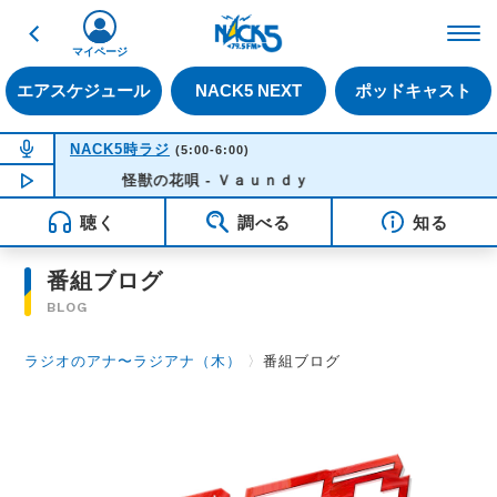
戻る
FM NACK5 79.5MHz（
マイページ
エアスケジュール
NACK5 NEXT
ポッドキャスト
NOW ON AIR
NACK5時ラジ
(5:00-6:00)
NOW PLAYING
怪獣の花唄 - Ｖａｕｎｄｙ
05:33
聴く
調べる
知る
番組ブログ
BLOG
ラジオのアナ〜ラジアナ（木）
〉
番組ブログ