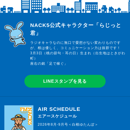
らじっと君
NACK5公式キャラクター「らじっと
君」
ラジオキャラなのに無口で愛想がない変わりものです
が、根は優しく、コミュニケーション力は抜群です！
3月3日（桃の節句・耳の日）生まれ（出生地はときがわ
町）
座右の銘「足で稼ぐ」
LINEスタンプを見る
AIR SCHEDULE
エアースケジュール
2026年8月-9月号＜白根ゆたんぽ＞