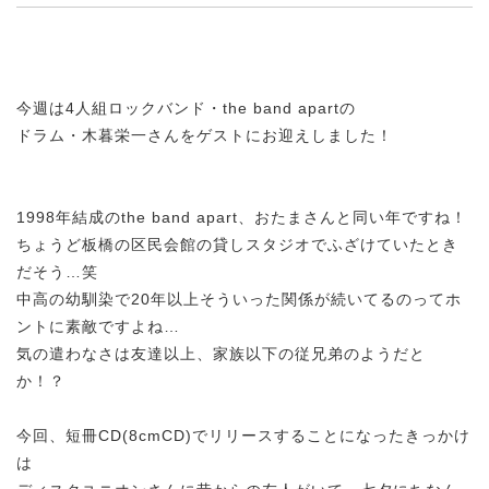
今
週は4人組ロックバンド・the band apartの
ドラム・木暮栄一さんをゲストにお迎えしました！
1998年結成のthe band apart、
おたまさんと同い年ですね！
ちょうど板橋の区民会館の貸しスタジオでふざけていたとき
だそう…笑
中
高の幼馴染で20年以上そういった関係が続いてるのってホ
ントに素敵ですよね…
気の遣わなさは友達以上、家族以下の従兄弟のようだと
か！？
今回、
短冊CD(8cmCD)でリリースすることになったきっかけ
は