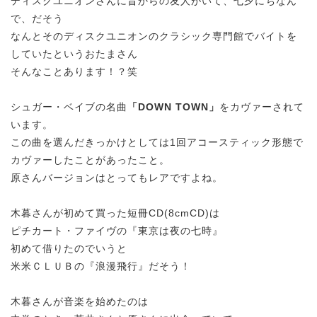
ディスクユニオンさんに昔からの友人がいて、七夕にちなん
で、だそう
なんとそのディスクユニオンのクラシック専門館でバイトを
していたというおたまさん
そんなことあります！？笑
シュガー・ベイブの名曲
「DOWN TOWN」
をカヴァーされて
います。
こ
の曲を選んだきっかけ
としては1回アコースティック形態で
カヴァーしたことがあったこと。
原さんバージョンはとってもレアですよね。
木暮さんが初めて買った短冊CD(8cmCD)は
ピチカート・ファイヴの『東京は夜の七時』
初めて借りたのでいうと
米米ＣＬ
ＵＢの『浪漫飛行』だそう！
木暮さんが音楽を始めたのは