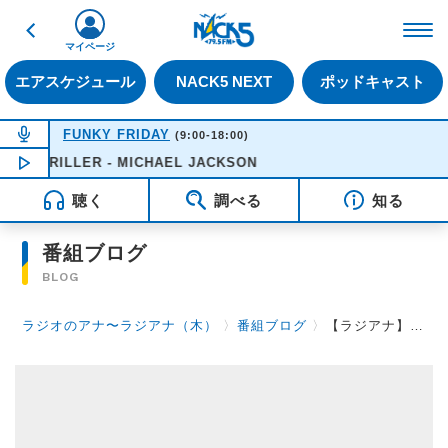
戻る
FM NACK5 79.5MHz（
マイページ
エアスケジュール
NACK5 NEXT
ポッドキャスト
NOW ON AIR
FUNKY FRIDAY
(9:00-18:00)
THRILLER - MICHAEL JACKSON
NOW PLAYING
12:21
聴く
調べる
知る
番組ブログ
BLOG
ラジオのアナ〜ラジアナ（木）
〉
番組ブログ
〉
【ラジアナ】第115回目ゲスト ～4人組ロックバンド・the band apartの木暮栄一さん！～【木曜日】