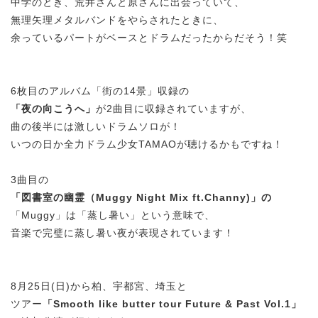
中学のとき、荒井さんと原さんに出会っていて、
無理矢理メタルバンドをやらされたときに、
余っているパートがベースとドラムだったからだそう！笑
6枚目
のアルバム「街の14景」収録の
「夜の向こうへ」
が2曲目に収録されていますが、
曲の後半には激しいドラムソロが！
いつの日か全力ドラム少女TAMAOが聴けるかもですね！
3曲目の
「図書室の幽霊（Muggy Night Mix ft.Channy)」の
「Muggy」は「蒸し暑
い」という意味で、
音楽で完璧に蒸し暑い夜が表現されています！
8月25日(日)から柏、宇都宮、埼玉と
ツアー
「Smooth like butter tour Future & Past Vol.1」