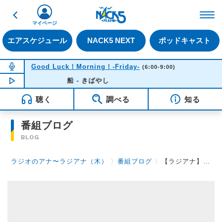
戻る
FM NACK5 79.5MHz（
マイページ
エアスケジュール
NACK5 NEXT
ポッドキャスト
NOW ON AIR
Good Luck！Morning！-Friday-
(6:00-9:00)
NOW PLAYING
船 - きばやし
06:33
聴く
調べる
知る
番組ブログ
BLOG
ラジオのアナ〜ラジアナ（木）
〉
番組ブログ
〉
【ラジアナ】木曜日の夜もにぎやか【木曜日】