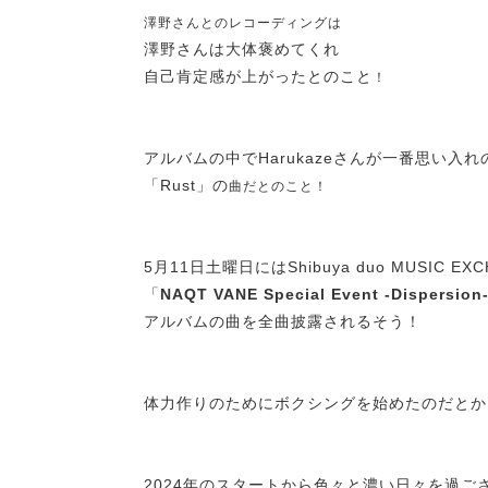
澤野さんとのレコーディングは
澤野さんは大体褒めてくれ
自己肯定感が上がったとのこと
！
アルバムの中でHarukazeさんが一番思い入
「Rust」の
曲だとのこと！
5月11日土曜日にはShibuya duo MUSIC EX
「
NAQT VANE Special Event -Dispersion
アルバムの曲を全曲披露されるそう！
体力作りのためにボクシングを始めたのだとか
2024年のスタートから色々と濃い日々を過ご