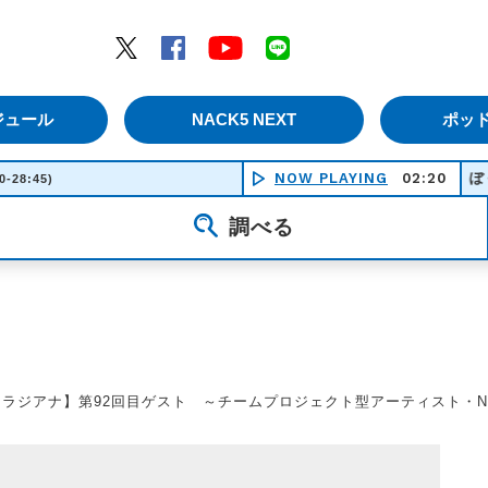
エムナックファイブ）
Twitter
Facebook
YouTube
LINE
ジュール
NACK5 NEXT
ポッ
NOW PLAYING
ぼくらふたりきり 
02:20
0-28:45)
調べる
【ラジアナ】第92回目ゲスト ～チームプロジェクト型アーティスト・NAQT