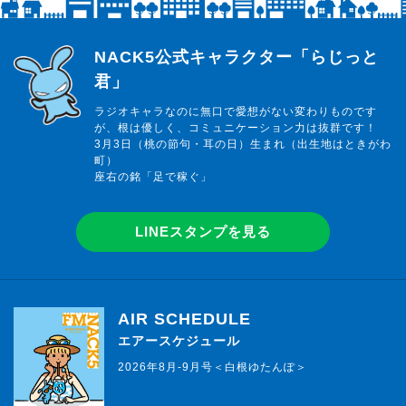
らじっと君
NACK5公式キャラクター「らじっと
君」
ラジオキャラなのに無口で愛想がない変わりものです
が、根は優しく、コミュニケーション力は抜群です！
3月3日（桃の節句・耳の日）生まれ（出生地はときがわ
町）
座右の銘「足で稼ぐ」
LINEスタンプを見る
AIR SCHEDULE
エアースケジュール
2026年8月-9月号＜白根ゆたんぽ＞