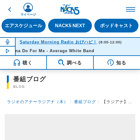
戻る
FM NACK5 79.5MHz（
マイページ
エアスケジュール
NACK5 NEXT
ポッドキャスト
NOW ON AIR
Saturday Morning Radio おびハピ！
(8:00-12:00)
Gonna Do For Me - Average White Band
NOW PLAYING
10:54
聴く
調べる
知る
番組ブログ
BLOG
ラジオのアナ〜ラジアナ（木）
〉
番組ブログ
〉
【ラジアナ】プロモーターズ・ファイル ～第55回～【木曜日】