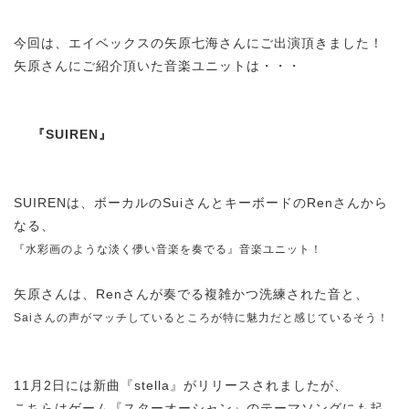
今回は、エイベックスの矢原七海さんにご出演頂きました！
矢原さんにご紹介頂いた音楽ユニットは・・・
『SUIREN』
SUIRENは、ボーカルのSuiさんとキーボードのRenさんから
なる、
『水彩画のような淡く儚い音楽を奏でる』音楽ユニット！
矢原さんは、Renさんが奏でる複雑かつ洗練された音と、
Saiさんの声がマッチしているところが特に魅力だと感じているそう！
11月2日には新曲『stella』がリリースされましたが、
こちらはゲーム『スターオーシャン』のテーマソングにも起