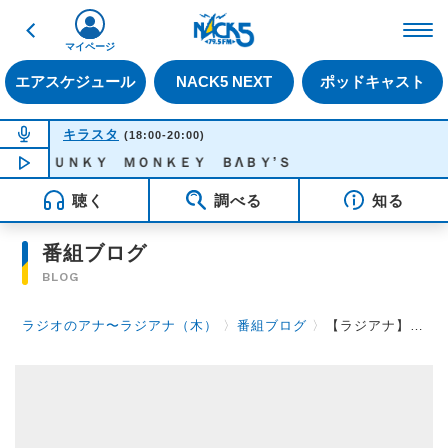
戻る
FM NACK5 79.5MHz（
マイページ
エアスケジュール
NACK5 NEXT
ポッドキャスト
NOW ON AIR
キラスタ
(18:00-20:00)
 - ＦＵＮＫＹ ＭＯＮＫＥＹ ＢΛＢＹ’Ｓ
NOW PLAYING
19:15
聴く
調べる
知る
番組ブログ
BLOG
ラジオのアナ〜ラジアナ（木）
〉
番組ブログ
〉
【ラジアナ】兵糧攻め(ダイエット)中です【木曜日】