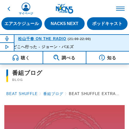
戻る
FM NACK5 79.5MHz（
マイページ
エアスケジュール
NACK5 NEXT
ポッドキャスト
NOW ON AIR
松山千春 ON THE RADIO
(21:00-22:00)
花はどこへ行った - ジョーン・バエズ
NOW PLAYING
21:28
聴く
調べる
知る
番組ブログ
BLOG
BEAT SHUFFLE
〉
番組ブログ
〉
BEAT SHUFFLE EXTRA 2022.06.10 BREAKERZ / AKi