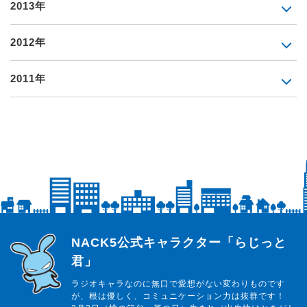
2013年
2012年
2011年
らじっと君
NACK5公式キャラクター「らじっと
君」
ラジオキャラなのに無口で愛想がない変わりものです
が、根は優しく、コミュニケーション力は抜群です！