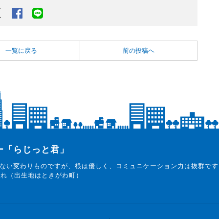
Twitter
Facebook
LINEでシェアするボタン
一覧に戻る
前の投稿へ
ター「らじっと君」
ない変わりものですが、根は優しく、コミュニケーション力は抜群です
まれ（出生地はときがわ町）