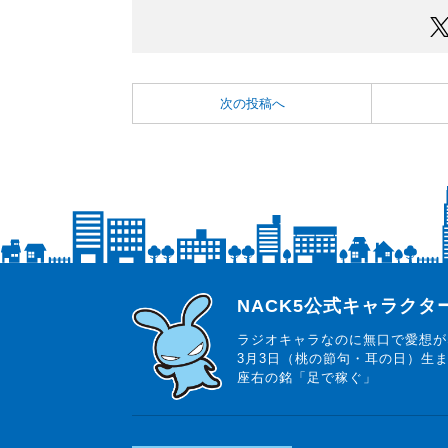
次の投稿へ
らじっと君
NACK5公式キャラク
ラジオキャラなのに無口で愛想が
3月3日（桃の節句・耳の日）生
座右の銘「足で稼ぐ」