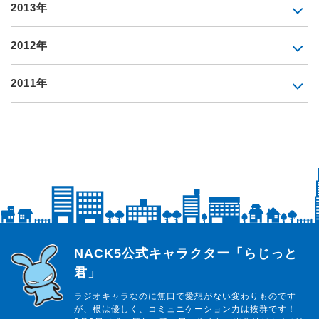
2013年
2012年
2011年
らじっと君
NACK5公式キャラクター「らじっと
君」
ラジオキャラなのに無口で愛想がない変わりものです
が、根は優しく、コミュニケーション力は抜群です！