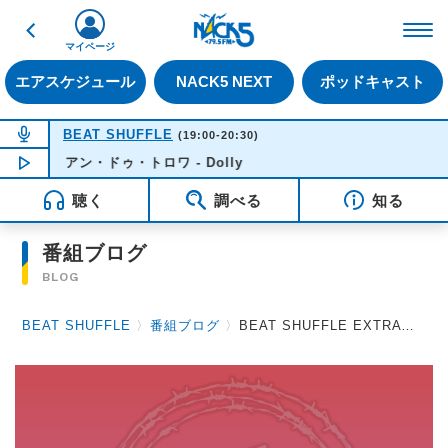
戻る
FM NACK5 79.5MHz（
マイページ
エアスケジュール
NACK5 NEXT
ポッドキャスト
NOW ON AIR
BEAT SHUFFLE
(19:00-20:30)
アン・ドゥ・トロワ - Dolly
NOW PLAYING
20:10
聴く
調べる
知る
番組ブログ
BLOG
BEAT SHUFFLE
〉
番組ブログ
〉
BEAT SHUFFLE EXTRA 2023.09.22 fuzzy knot / Kra